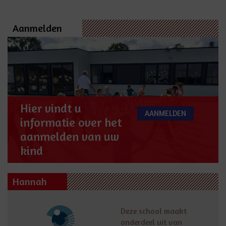
Aanmelden
Hier vindt u
AANMELDEN
informatie over het
aanmelden van uw
kind
Hannah
Deze school maakt
onderdeel uit van