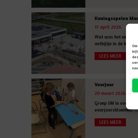
Koningsspelen Ma
17 april 2026
Wat was het een gez
ontbijtje in de klas.
Om 
inf
LEES MEER
dez
ver
nad
Voorjaar
20 maart 2026
Groep 5M in voorjaa
voorjaarsbloemen. ..
LEES MEER