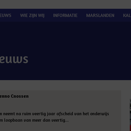
IEUWS
WIE ZIJN WIJ
INFORMATIE
MARSLANDEN
KAL
ieuws
Jenno Cnossen
n neemt na ruim veertig jaar afscheid van het onderwijs
 loopbaan van meer dan veertig...