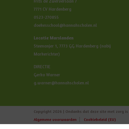
Frits de Zwerverlaan 7
7771 CV Hardenberg
0523-270855
doekesschool@hannahscholen.nl
Locatie Marslanden
Steenanjer 1, 7773 GG Hardenberg (nabij
Markerichter)
DIRECTIE
Gerko Warner
g.warner@hannahscholen.nl
Copyright 2026 | Ondanks dat deze site met zorg i
Algemene voorwaarden
Cookiebeleid (EU)