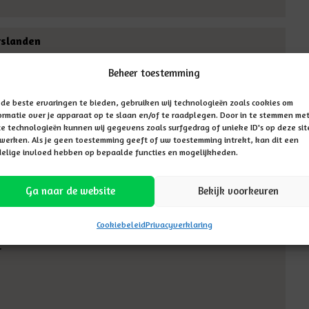
rslanden
Beheer toestemming
ellige ochtend in de Marslanden! We begonnen met een
 Daarna konden we het plein op, waar...
de beste ervaringen te bieden, gebruiken wij technologieën zoals cookies om
ormatie over je apparaat op te slaan en/of te raadplegen. Door in te stemmen me
e technologieën kunnen wij gegevens zoals surfgedrag of unieke ID's op deze sit
werken. Als je geen toestemming geeft of uw toestemming intrekt, kan dit een
elige invloed hebben op bepaalde functies en mogelijkheden.
Ga naar de website
Bekijk voorkeuren
Cookiebeleid
Privacyverklaring
rs sferen. Een groepswerk maken met allemaal mooie
.