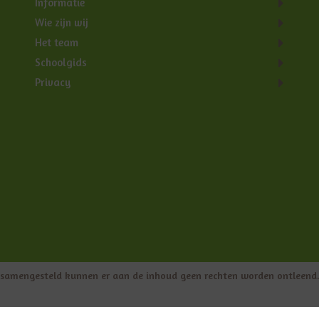
Informatie
Wie zijn wij
Het team
Schoolgids
Privacy
s samengesteld kunnen er aan de inhoud geen rechten worden ontleend