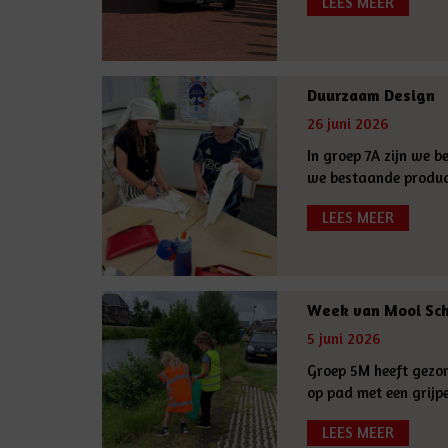
LEES MEER
Duurzaam Design
26 juni 2026
In groep 7A zijn we 
we bestaande produc
LEES MEER
Week van Mooi Sc
5 juni 2026
Groep 5M heeft gezo
op pad met een grijpe
LEES MEER