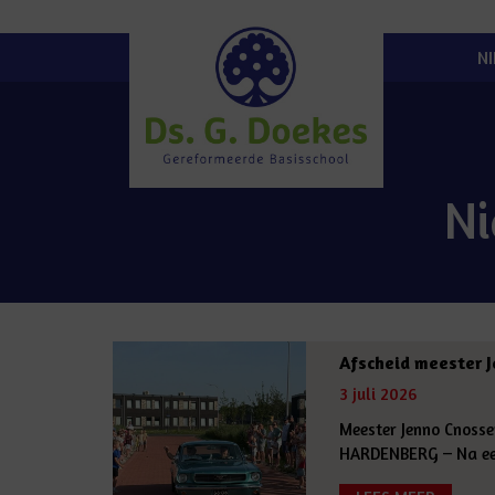
N
N
Afscheid meester 
3 juli 2026
Meester Jenno Cnosse
HARDENBERG – Na een