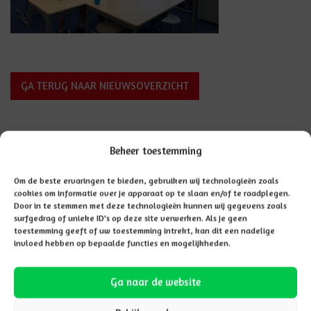
GA TERUG NAAR NIEUWSOVERZICHT
Beheer toestemming
Aanmelden
Om de beste ervaringen te bieden, gebruiken wij technologieën zoals
cookies om informatie over je apparaat op te slaan en/of te raadplegen.
Door in te stemmen met deze technologieën kunnen wij gegevens zoals
surfgedrag of unieke ID's op deze site verwerken. Als je geen
toestemming geeft of uw toestemming intrekt, kan dit een nadelige
invloed hebben op bepaalde functies en mogelijkheden.
Ga naar de website
Hier vindt u
AANMELDEN
informatie over het