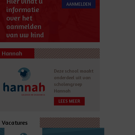
Hier vindt u
AANMELDEN
informatie
over het
aanmelden
van uw kind
Hannah
Deze school maakt
onderdeel uit van
scholengroep
Hannah
LEES MEER
Vacatures