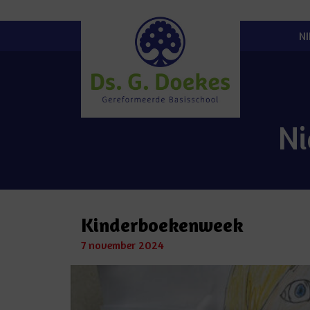
N
N
Kinderboekenweek
7 november 2024