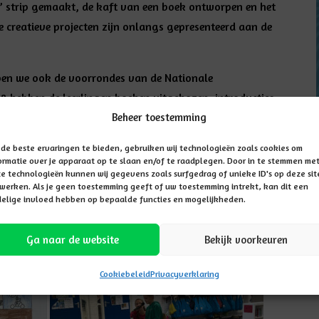
e” strip gemaakt, de kaft van een boek ontworpen en het
e creatieve projecten zijn onlangs gepresenteerd aan de
ben we ook de voorrondes van de Nationale
 8 hebben de leerlingen boeken uitgekozen, introducties
e klas is een groepsvertegenwoordiger gekozen die
Beheer toestemming
van de school te worden.
de beste ervaringen te bieden, gebruiken wij technologieën zoals cookies om
ormatie over je apparaat op te slaan en/of te raadplegen. Door in te stemmen me
nt van iedereen. Uiteindelijk kan er maar één winnen, en
e technologieën kunnen wij gegevens zoals surfgedrag of unieke ID's op deze sit
werken. Als je geen toestemming geeft of uw toestemming intrekt, kan dit een
woordigen op de regionale finale. We zijn benieuwd hoe
elige invloed hebben op bepaalde functies en mogelijkheden.
Ga naar de website
Bekijk voorkeuren
Cookiebeleid
Privacyverklaring