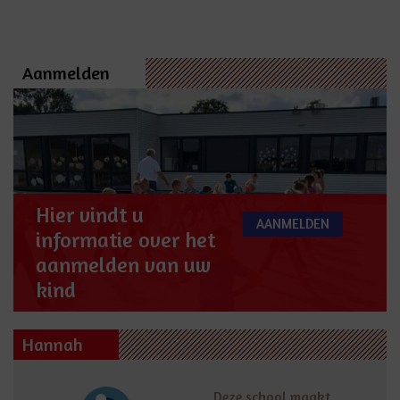
Aanmelden
Hier vindt u
AANMELDEN
informatie over het
aanmelden van uw
kind
Hannah
Deze school maakt