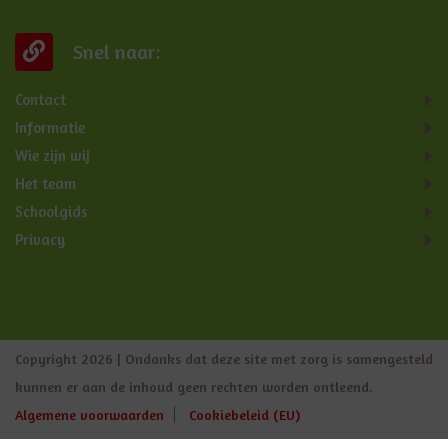
Snel naar:
Contact
Informatie
Wie zijn wij
Het team
Schoolgids
Privacy
Copyright 2026 | Ondanks dat deze site met zorg is samengesteld
kunnen er aan de inhoud geen rechten worden ontleend.
Algemene voorwaarden
Cookiebeleid (EU)