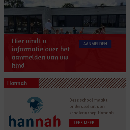
Hier vindt u
AANMELDEN
informatie over het
aanmelden van uw
kind
Hannah
Deze school maakt
onderdeel uit van
scholengroep Hannah
LEES MEER