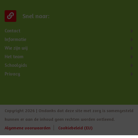
Snel naar:
Contact
Informatie
Wie zijn wij
Het team
Schoolgids
Privacy
Copyright 2026 | Ondanks dat deze site met zorg is samengesteld
kunnen er aan de inhoud geen rechten worden ontleend.
Algemene voorwaarden
Cookiebeleid (EU)