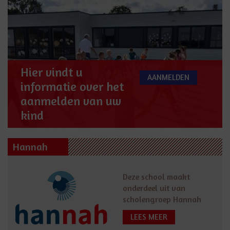
Hier vindt u
AANMELDEN
informatie over het
aanmelden van uw
kind
Hannah
Deze school maakt
onderdeel uit van
scholengroep Hannah
LEES MEER