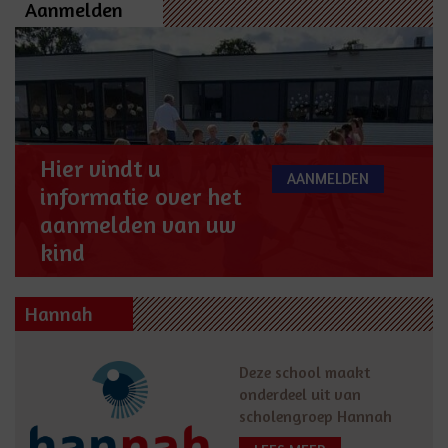
Aanmelden
Hier vindt u
AANMELDEN
informatie over het
aanmelden van uw
kind
Hannah
Deze school maakt
onderdeel uit van
scholengroep Hannah