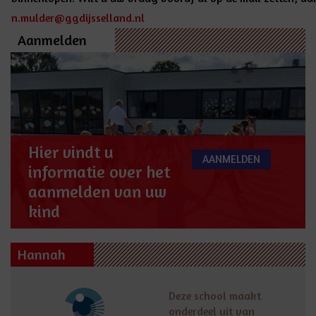
n.mulder@ggdijsselland.nl
Aanmelden
Hier vindt u
AANMELDEN
informatie over het
aanmelden van uw
kind
Hannah
Deze school maakt
onderdeel uit van