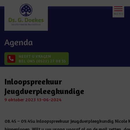
Agenda
HEEFT U VRAGEN
BEL ONS (0523) 27 08 55
Inloopspreekuur
Jeugdverpleegkundige
9 oktober 2023
13-06-2024
08.45 – 09.45u Inloopspreekuur Jeugdverpleegkundig Nicole M
binnenlopen. Wilt u uw vraag vooraf al op de mail zetten, d