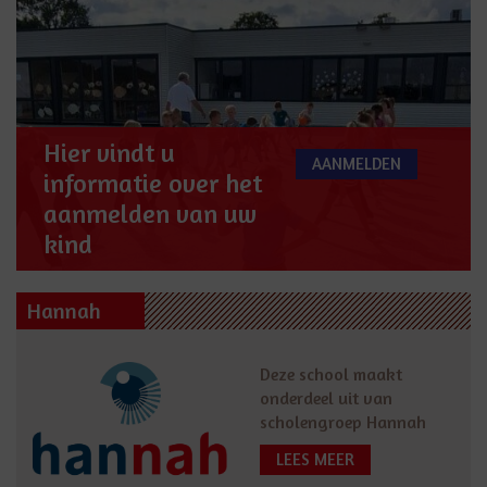
Hier vindt u
AANMELDEN
informatie over het
aanmelden van uw
kind
Hannah
Deze school maakt
onderdeel uit van
scholengroep Hannah
LEES MEER